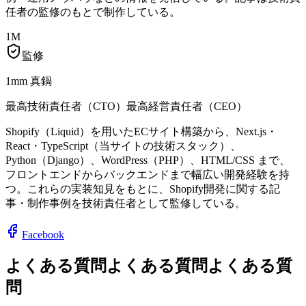
任者の監修のもとで制作している。
1M
監修
1mm 真鍋
最高技術責任者（CTO）
最高経営責任者（CEO）
Shopify（Liquid）を用いたECサイト構築から、Next.js・
React・TypeScript（当サイトの技術スタック）、
Python（Django）、WordPress（PHP）、HTML/CSS まで、
フロントエンドからバックエンドまで幅広い開発経験を持
つ。これらの実装知見をもとに、Shopify開発に関する記
事・制作事例を技術責任者として監修している。
Facebook
よくある質問
よくある質問
よ
く
あ
る
質
問