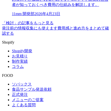
者が知っておくべき費用の仕組みを解説します。
1
1mm 開発部
2026年4月23日
「検討」の記事をもっと見る
発注前の情報収集にも使えます
費用感と進め方をまとめて確
認する
Shopify
Shopify開発
お見積り
制作実績
コラム
FOOD
ソバックス
食品サンプル発送依頼
正式発注
メニューのご提案
よくある質問