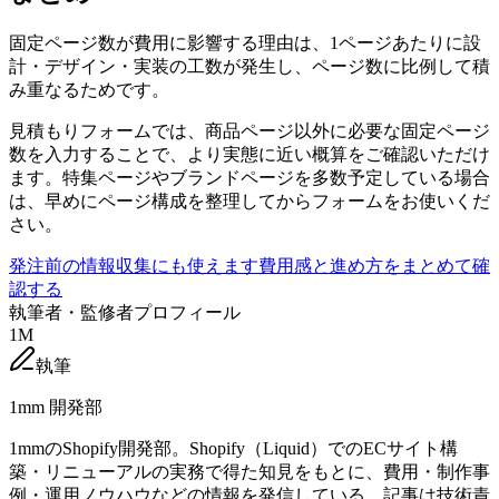
固定ページ数が費用に影響する理由は、1ページあたりに設
計・デザイン・実装の工数が発生し、ページ数に比例して積
み重なるためです。
見積もりフォームでは、商品ページ以外に必要な固定ページ
数を入力することで、より実態に近い概算をご確認いただけ
ます。特集ページやブランドページを多数予定している場合
は、早めにページ構成を整理してからフォームをお使いくだ
さい。
発注前の情報収集にも使えます
費用感と進め方をまとめて確
認する
執筆者・監修者プロフィール
1M
執筆
1mm 開発部
1mmのShopify開発部。Shopify（Liquid）でのECサイト構
築・リニューアルの実務で得た知見をもとに、費用・制作事
例・運用ノウハウなどの情報を発信している。記事は技術責