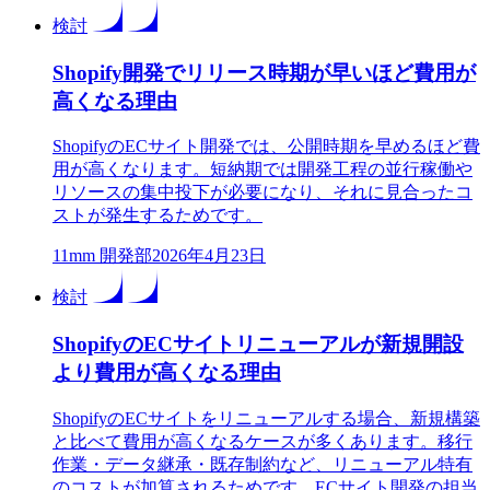
検討
Shopify開発でリリース時期が早いほど費用が
高くなる理由
ShopifyのECサイト開発では、公開時期を早めるほど費
用が高くなります。短納期では開発工程の並行稼働や
リソースの集中投下が必要になり、それに見合ったコ
ストが発生するためです。
1
1mm 開発部
2026年4月23日
検討
ShopifyのECサイトリニューアルが新規開設
より費用が高くなる理由
ShopifyのECサイトをリニューアルする場合、新規構築
と比べて費用が高くなるケースが多くあります。移行
作業・データ継承・既存制約など、リニューアル特有
のコストが加算されるためです。ECサイト開発の担当