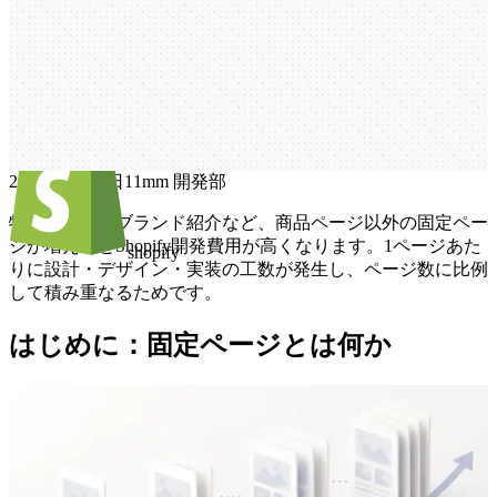
ページ数が多いほど費用が高くなる理
由
S
h
o
p
i
f
y
開
発
で
固
定
ペ
ー
ジ
数
が
多
い
ほ
ど
費
用
が
高
く
な
る
理
由
2026年4月23日
1
1mm 開発部
特集ページやブランド紹介など、商品ページ以外の固定ペー
ジが増えるとShopify開発費用が高くなります。1ページあた
shopify
りに設計・デザイン・実装の工数が発生し、ページ数に比例
して積み重なるためです。
はじめに：固定ページとは何か