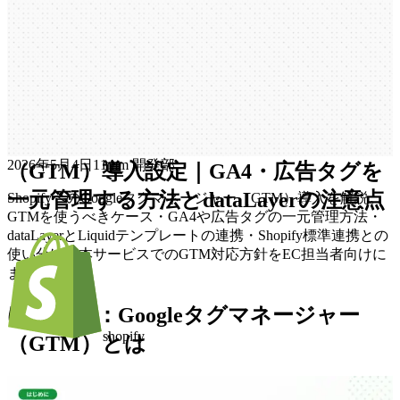
一元管理する方法とdataLayerの注意点
ShopifyへのGoogleタグマネージャー
（GTM）導入設定｜GA4・広告タグを
一元管理する方法とdataLayerの注意点
S
h
o
p
i
f
y
へ
の
G
o
o
g
l
e
タ
グ
マ
ネ
ー
ジ
ャ
ー
2026年5月4日
1
1mm 開発部
（
G
T
M
）
導
入
設
定
｜
G
A
4
・
広
告
タ
グ
を
一
元
管
理
す
る
方
法
と
d
a
t
a
L
a
y
e
r
の
注
意
点
ShopifyへのGoogleタグマネージャー（GTM）導入を解説。
GTMを使うべきケース・GA4や広告タグの一元管理方法・
dataLayerとLiquidテンプレートの連携・Shopify標準連携との
使い分け・本サービスでのGTM対応方針をEC担当者向けに
まとめます。
はじめに：Googleタグマネージャー
shopify
（GTM）とは