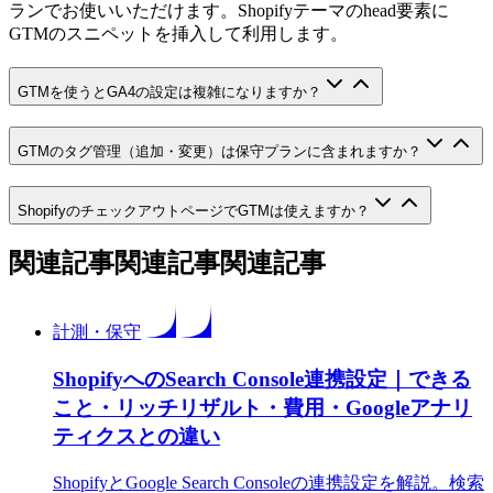
ランでお使いいただけます。Shopifyテーマのhead要素に
GTMのスニペットを挿入して利用します。
GTMを使うとGA4の設定は複雑になりますか？
GTMのタグ管理（追加・変更）は保守プランに含まれますか？
ShopifyのチェックアウトページでGTMは使えますか？
関連記事
関連記事
関
連
記
事
計測・保守
ShopifyへのSearch Console連携設定｜できる
こと・リッチリザルト・費用・Googleアナリ
ティクスとの違い
ShopifyとGoogle Search Consoleの連携設定を解説。検索