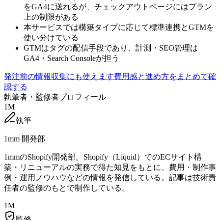
をGA4に送れるが、チェックアウトページにはプラン
上の制限がある
本サービスでは構築タイプに応じて標準連携とGTMを
使い分けている
GTMはタグの配信手段であり、計測・SEO管理は
GA4・Search Consoleが担う
発注前の情報収集にも使えます
費用感と進め方をまとめて確
認する
執筆者・監修者プロフィール
1M
執筆
1mm 開発部
1mmのShopify開発部。Shopify（Liquid）でのECサイト構
築・リニューアルの実務で得た知見をもとに、費用・制作事
例・運用ノウハウなどの情報を発信している。記事は技術責
任者の監修のもとで制作している。
1M
監修