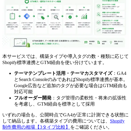
本サービスでは、構築タイプや導入タグの数・種類に応じて
Shopify標準連携とGTM経由を使い分けています。
テーマテンプレート活用・テーマカスタマイズ
：GA4
とSearch ConsoleのみであればShopify標準連携が基本。
Google広告など追加のタグが必要な場合はGTM経由も
対応可能
フルオーダー開発
：タグ管理の柔軟性・将来の拡張性
を考慮し、GTM経由を標準として採用
いずれの場合も、公開時点でGA4が正常に計測できる状態に
して納品します。各構築タイプの費用については、
Shopify
制作費用の相場【3タイプ比較】
をご確認ください。