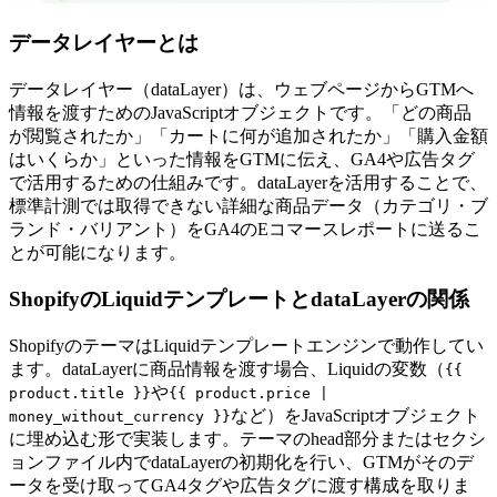
データレイヤーとは
データレイヤー（dataLayer）は、ウェブページからGTMへ
情報を渡すためのJavaScriptオブジェクトです。「どの商品
が閲覧されたか」「カートに何が追加されたか」「購入金額
はいくらか」といった情報をGTMに伝え、GA4や広告タグ
で活用するための仕組みです。dataLayerを活用することで、
標準計測では取得できない詳細な商品データ（カテゴリ・ブ
ランド・バリアント）をGA4のEコマースレポートに送るこ
とが可能になります。
ShopifyのLiquidテンプレートとdataLayerの関係
ShopifyのテーマはLiquidテンプレートエンジンで動作してい
ます。dataLayerに商品情報を渡す場合、Liquidの変数（
{{
や
product.title }}
{{ product.price |
など）をJavaScriptオブジェクト
money_without_currency }}
に埋め込む形で実装します。テーマのhead部分またはセクシ
ョンファイル内でdataLayerの初期化を行い、GTMがそのデ
ータを受け取ってGA4タグや広告タグに渡す構成を取りま