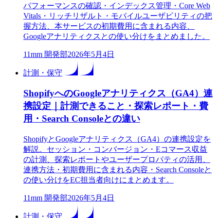
パフォーマンスの確認・インデックス管理・Core Web
Vitals・リッチリザルト・モバイルユーザビリティの把
握方法、本サービスの初期費用に含まれる内容、
Googleアナリティクスとの使い分けをまとめました。
1
1mm 開発部
2026年5月4日
計測・保守
ShopifyへのGoogleアナリティクス（GA4）連
携設定｜計測できること・探索レポート・費
用・Search Consoleとの違い
ShopifyとGoogleアナリティクス（GA4）の連携設定を
解説。セッション・コンバージョン・Eコマース収益
の計測、探索レポートやユーザープロパティの活用、
連携方法・初期費用に含まれる内容・Search Consoleと
の使い分けをEC担当者向けにまとめます。
1
1mm 開発部
2026年5月4日
計測・保守