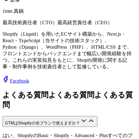
1mm 真鍋
最高技術責任者（CTO）
最高経営責任者（CEO）
Shopify（Liquid）を用いたECサイト構築から、Next.js・
React・TypeScript（当サイトの技術スタック）、
Python（Django）、WordPress（PHP）、HTML/CSS まで、
フロントエンドからバックエンドまで幅広い開発経験を持
つ。これらの実装知見をもとに、Shopify開発に関する記
事・制作事例を技術責任者として監修している。
Facebook
よくある質問
よくある質問
よ
く
あ
る
質
問
GTMはShopifyの全プランで使えますか？
はい、ShopifyのBasic・Shopify・Advanced・Plusすべてのプ