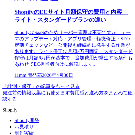
ShopifyのECサイト月額保守の費用と内容｜
ライト・スタンダードプランの違い
ShopifyはSaaSのためサーバー管理は不要ですが、テー
マのアップデート対応・アプリ管理・軽微修正・SEO
定期チェックなど、公開後も継続的に発生する作業が
あります。ライト保守は月額3万円固定、スタンダード
保守は月額6万円が基本で、追加費用が発生する条件も
あわせてEC担当者向けに解説します。
1
1mm 開発部
2026年4月30日
「計測・保守」の記事をもっと見る
発注前の情報収集にも使えます
費用感と進め方をまとめて確
認する
Shopify
Shopify開発
お見積り
制作実績