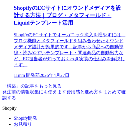
ShopifyのECサイトにオウンドメディアを設
計する方法｜ブログ・メタフィールド・
Liquidテンプレート活用
ShopifyのECサイトでオーガニック流入を増やすには、
ブログ機能とメタフィールドを組み合わせたオウンド
メディア設計が効果的です。記事から商品への自動導
線・読みやすいテンプレート・関連商品の自動出力な
ど、EC担当者が知っておくべき実装の仕組みを解説し
ます。
1
1mm 開発部
2026年4月27日
「構築」の記事をもっと見る
発注前の情報収集にも使えます
費用感と進め方をまとめて確
認する
Shopify
Shopify開発
お見積り