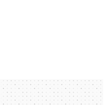
Shopifyの発送と配達設定ガイド｜送料ル
ー
ル
・
配
送
ゾ
ー
ン
と
配
送
業
者
連
携
の
違
い