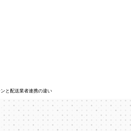
ゾーンと配送業者連携の違い
送料ルール・配送ゾーンと配送業者連携の違い
S
h
o
p
i
f
y
の
発
送
と
配
達
設
定
ガ
イ
ド
｜
送
料
ル