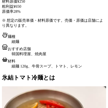
材料原価
¥250
粗利益
¥650
原価率
28%
※ 想定の販売単価・材料原価です。売価・原価は店舗によ
り異なります。
麺種
細麺
おすすめ店舗
韓国料理屋、焼肉屋
材料
細麺 120g、牛骨スープ、トマト、レモン
氷結トマト冷麺とは