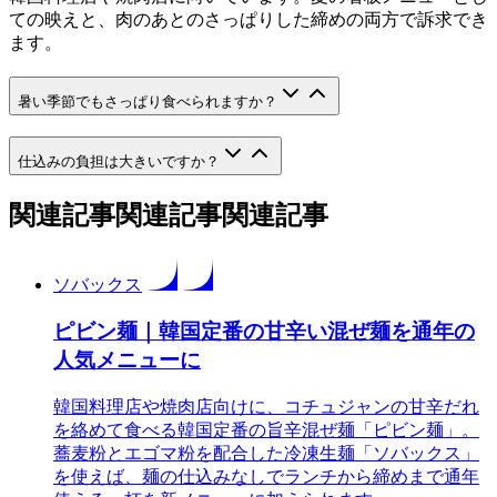
ての映えと、肉のあとのさっぱりした締めの両方で訴求でき
ます。
暑い季節でもさっぱり食べられますか？
仕込みの負担は大きいですか？
関連記事
関連記事
関
連
記
事
ソバックス
ピビン麺｜韓国定番の甘辛い混ぜ麺を通年の
人気メニューに
韓国料理店や焼肉店向けに、コチュジャンの甘辛だれ
を絡めて食べる韓国定番の旨辛混ぜ麺「ピビン麺」。
蕎麦粉とエゴマ粉を配合した冷凍生麺「ソバックス」
を使えば、麺の仕込みなしでランチから締めまで通年