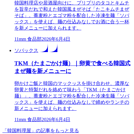
韓国料理店や居酒屋向けに、プリプリのタコとキムチ
を旨辛だれで和えた韓国風まぜそば「たこキムチまぜ
そば」。蕎麦粉とエゴマ粉を配合した冷凍生麺「ソバ
ックス」を使えば、麺の仕込みなしでお酒に合う一杯
を新メニューに加えられます。
1
1mm 食品部
2026年6月4日
ソバックス
TKM（たまごかけ麺）｜卵黄で食べる韓国式
まぜ麺を新メニューに
卵かけご飯と韓国のマックッスを掛け合わせ、濃厚な
卵黄と特製だれを絡めて味わう「TKM（たまごかけ
麺）」。蕎麦粉とエゴマ粉を配合した冷凍生麺「ソバ
ックス」を使えば、麺の仕込みなしで締めやランチの
新メニューに加えられます。
1
1mm 食品部
2026年6月4日
「韓国料理屋」の記事をもっと見る