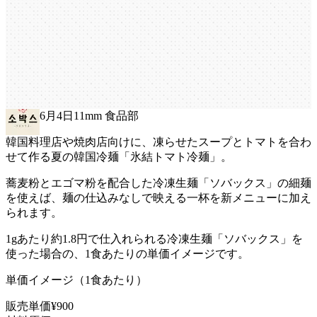
ト冷麺｜夏に映える爽やかな韓国冷麺
を店の新メニューに
氷
結
ト
マ
ト
冷
麺
｜
夏
に
映
え
る
爽
や
か
な
韓
国
冷
麺
を
店
の
新
メ
ニ
ュ
ー
に
2026年6月4日
1
1mm 食品部
韓国料理店や焼肉店向けに、凍らせたスープとトマトを合わ
せて作る夏の韓国冷麺「氷結トマト冷麺」。
蕎麦粉とエゴマ粉を配合した冷凍生麺「ソバックス」の細麺
を使えば、麺の仕込みなしで映える一杯を新メニューに加え
られます。
1gあたり約1.8円で仕入れられる冷凍生麺「ソバックス」を
使った場合の、1食あたりの単価イメージです。
単価イメージ（1食あたり）
販売単価
¥900